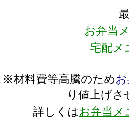
お弁当
宅配メ
※材料費等高騰のため
お
り値上げさ
詳しくは
お弁当メ