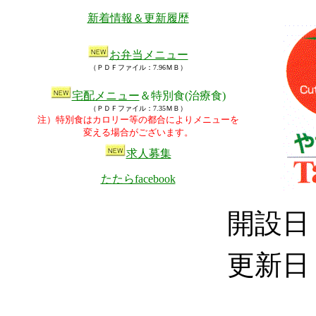
新着情報＆更新履歴
お弁当
メニュー
（ＰＤＦファイル：7.96ＭＢ）
宅配メニュー
＆
特別食(治療食)
（ＰＤＦファイル：7.35ＭＢ）
注）特別食はカロリー等の都合によりメニューを
変える場合がございます。
求人募集
たたらfacebook
開設
更新